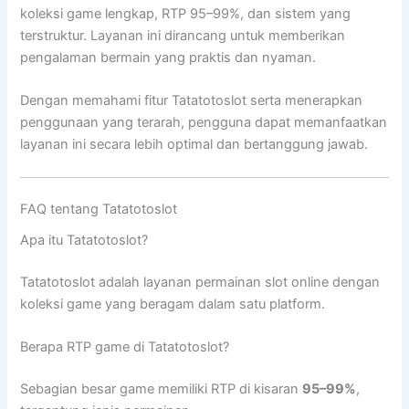
koleksi game lengkap, RTP 95–99%, dan sistem yang
terstruktur. Layanan ini dirancang untuk memberikan
pengalaman bermain yang praktis dan nyaman.
Dengan memahami fitur Tatatotoslot serta menerapkan
penggunaan yang terarah, pengguna dapat memanfaatkan
layanan ini secara lebih optimal dan bertanggung jawab.
FAQ tentang Tatatotoslot
Apa itu Tatatotoslot?
Tatatotoslot adalah layanan permainan slot online dengan
koleksi game yang beragam dalam satu platform.
Berapa RTP game di Tatatotoslot?
Sebagian besar game memiliki RTP di kisaran
95–99%
,