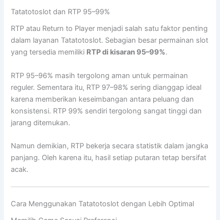
Tatatotoslot dan RTP 95–99%
RTP atau Return to Player menjadi salah satu faktor penting
dalam layanan Tatatotoslot. Sebagian besar permainan slot
yang tersedia memiliki
RTP di kisaran 95–99%
.
RTP 95–96% masih tergolong aman untuk permainan
reguler. Sementara itu, RTP 97–98% sering dianggap ideal
karena memberikan keseimbangan antara peluang dan
konsistensi. RTP 99% sendiri tergolong sangat tinggi dan
jarang ditemukan.
Namun demikian, RTP bekerja secara statistik dalam jangka
panjang. Oleh karena itu, hasil setiap putaran tetap bersifat
acak.
Cara Menggunakan Tatatotoslot dengan Lebih Optimal