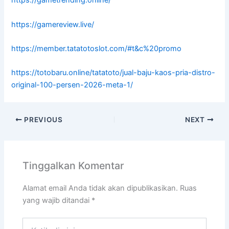
https://gametrending.online/
https://gamereview.live/
https://member.tatatotoslot.com/#t&c%20promo
https://totobaru.online/tatatoto/jual-baju-kaos-pria-distro-
original-100-persen-2026-meta-1/
PREVIOUS
NEXT
Tinggalkan Komentar
Alamat email Anda tidak akan dipublikasikan.
Ruas
yang wajib ditandai
*
Ketik