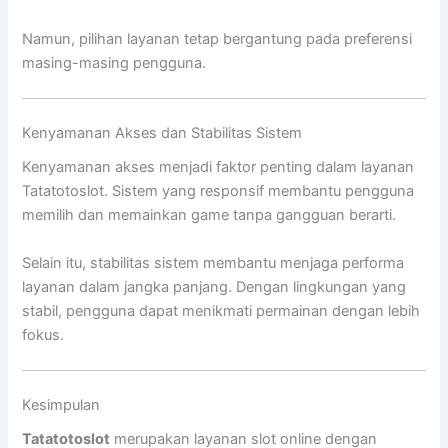
Namun, pilihan layanan tetap bergantung pada preferensi
masing-masing pengguna.
Kenyamanan Akses dan Stabilitas Sistem
Kenyamanan akses menjadi faktor penting dalam layanan
Tatatotoslot. Sistem yang responsif membantu pengguna
memilih dan memainkan game tanpa gangguan berarti.
Selain itu, stabilitas sistem membantu menjaga performa
layanan dalam jangka panjang. Dengan lingkungan yang
stabil, pengguna dapat menikmati permainan dengan lebih
fokus.
Kesimpulan
Tatatotoslot
merupakan layanan slot online dengan