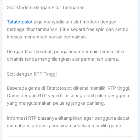
Slot Modern dengan Fitur Tambahan
Tatatotoslot
juga menyediakan slot modern dengan
berbagai fitur tambahan. Fitur seperti free spin dan simbol
khusus menambah variasi permainan.
Dengan fitur tersebut, pengalaman bermain terasa lebih
dinamis tanpa menghilangkan alur permainan utama.
Slot dengan RTP Tinggi
Beberapa game di Tatatotoslot dikenal memiliki RTP tinggi.
Game dengan RTP seperti ini sering dipilih oleh pengguna
yang mengutamakan peluang jangka panjang.
Informasi RTP biasanya ditampilkan agar pengguna dapat
memahami potensi permainan sebelum memilih game.