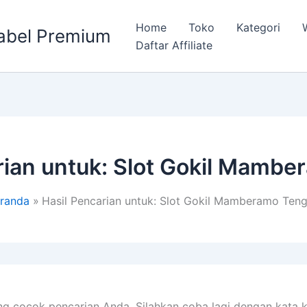
Home
Toko
Kategori
abel Premium
Daftar Affiliate
rian untuk:
Slot Gokil Mambe
randa
Hasil Pencarian untuk: Slot Gokil Mamberamo Ten
ng cocok pencarian Anda. Silahkan coba lagi dengan kata 