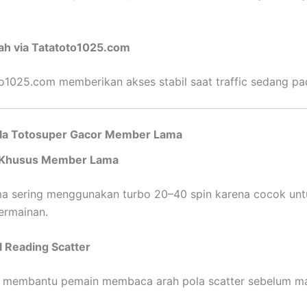
h via Tatatoto1025.com
to1025.com memberikan akses stabil saat traffic sedang pa
la Totosuper Gacor Member Lama
o Khusus Member Lama
a sering menggunakan turbo 20–40 spin karena cocok unt
ermainan.
 Reading Scatter
n membantu pemain membaca arah pola scatter sebelum m