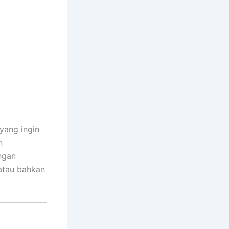
yang ingin
n
ngan
 atau bahkan