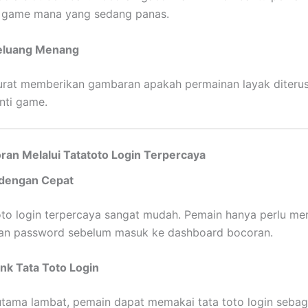
 game mana yang sedang panas.
Peluang Menang
urat memberikan gambaran apakah permainan layak diteru
nti game.
ran Melalui Tatatoto Login Terpercaya
 dengan Cepat
oto login terpercaya sangat mudah. Pemain hanya perlu m
an password sebelum masuk ke dashboard bocoran.
ink Tata Toto Login
utama lambat, pemain dapat memakai tata toto login sebaga