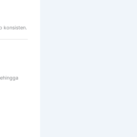
 konsisten.
sehingga