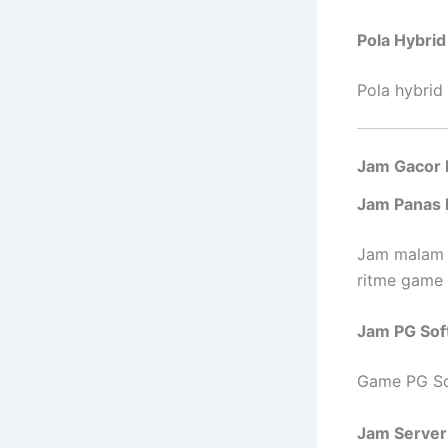
Pola Hybrid 
Pola hybrid
Jam Gacor 
Jam Panas 
Jam malam s
ritme game 
Jam PG Soft
Game PG Sof
Jam Server 