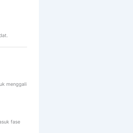
dat.
uk menggali
asuk fase