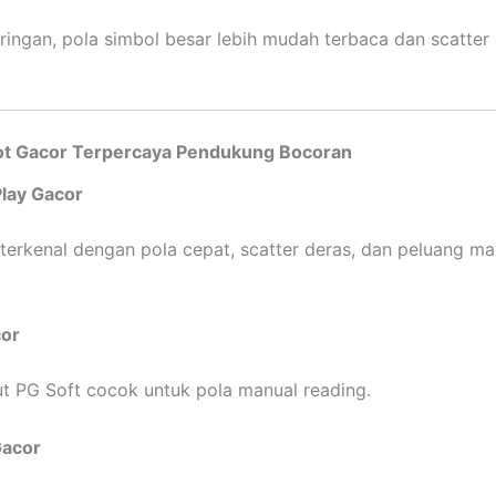
 ringan, pola simbol besar lebih mudah terbaca dan scatter 
lot Gacor Terpercaya Pendukung Bocoran
Play Gacor
i terkenal dengan pola cepat, scatter deras, dan peluang m
cor
t PG Soft cocok untuk pola manual reading.
Gacor