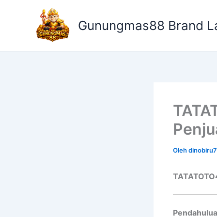
Lewati
ke
Gunungmas88 Brand L
konten
TATAT
Penju
Oleh
dinobir
TATATOTO4D
Pendahulu