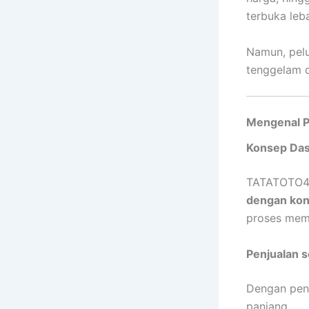
terbuka leb
Namun, pelu
tenggelam d
Mengenal P
Konsep Da
TATATOTO4
dengan ko
proses mem
Penjualan s
Dengan pend
panjang.