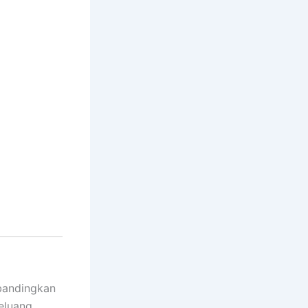
mbandingkan
eluang