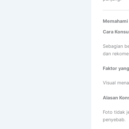
Memahami P
Cara Kons
Sebagian b
dan rekome
Faktor yan
Visual mena
Alasan Kon
Foto tidak 
penyebab.