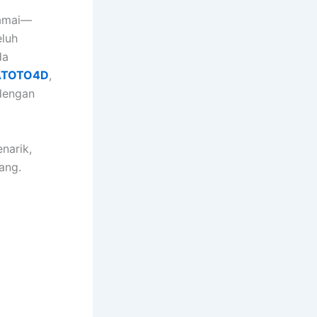
ramai—
eluh
da
ATOTO4D
,
engan
narik,
ang.