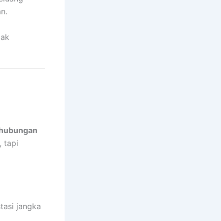
n.
dak
 hubungan
, tapi
tasi jangka