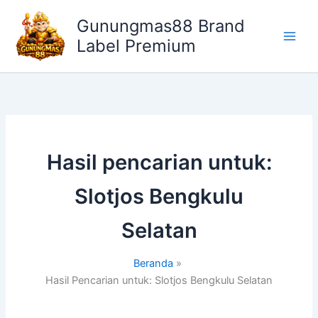
Lewati
Gunungmas88 Brand
ke
konten
Label Premium
Hasil pencarian untuk:
Slotjos Bengkulu
Selatan
Beranda
Hasil Pencarian untuk: Slotjos Bengkulu Selatan