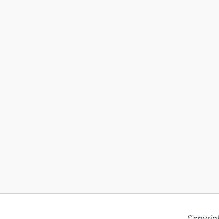
Copyrig