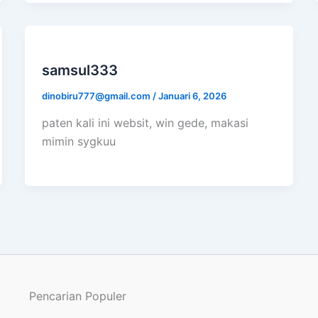
samsul333
dinobiru777@gmail.com
/
Januari 6, 2026
paten kali ini websit, win gede, makasi
mimin sygkuu
Pencarian Populer