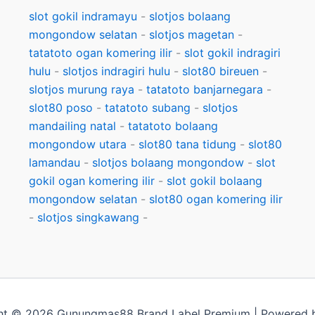
slot gokil indramayu
-
slotjos bolaang
mongondow selatan
-
slotjos magetan
-
tatatoto ogan komering ilir
-
slot gokil indragiri
hulu
-
slotjos indragiri hulu
-
slot80 bireuen
-
slotjos murung raya
-
tatatoto banjarnegara
-
slot80 poso
-
tatatoto subang
-
slotjos
mandailing natal
-
tatatoto bolaang
mongondow utara
-
slot80 tana tidung
-
slot80
lamandau
-
slotjos bolaang mongondow
-
slot
gokil ogan komering ilir
-
slot gokil bolaang
mongondow selatan
-
slot80 ogan komering ilir
-
slotjos singkawang
-
ht © 2026 Gunungmas88 Brand Label Premium | Powered