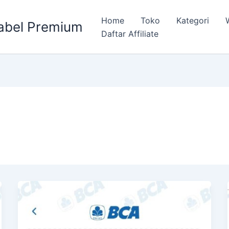
Home
Toko
Kategori
abel Premium
Daftar Affiliate