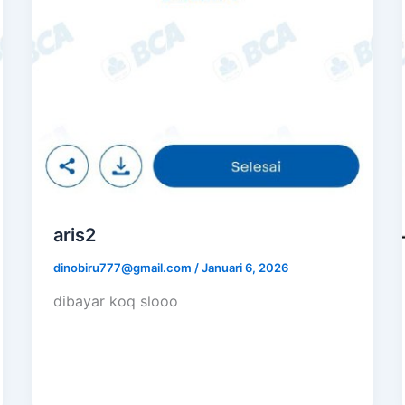
aris2
dinobiru777@gmail.com
/
Januari 6, 2026
dibayar koq slooo