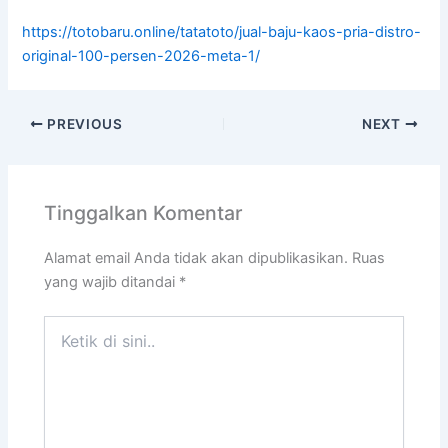
https://totobaru.online/tatatoto/jual-baju-kaos-pria-distro-
original-100-persen-2026-meta-1/
PREVIOUS
NEXT
Tinggalkan Komentar
Alamat email Anda tidak akan dipublikasikan.
Ruas
yang wajib ditandai
*
Ketik
di
sini..