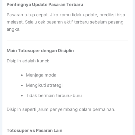
Pentingnya Update Pasaran Terbaru
Pasaran tutup cepat. Jika kamu tidak update, prediksi bisa
meleset. Selalu cek pasaran aktif terbaru sebelum pasang
angka.
Main Totosuper dengan Disiplin
Disiplin adalah kunci:
Menjaga modal
Mengikuti strategi
Tidak bermain terburu-buru
Disiplin seperti jarum penyeimbang dalam permainan.
Totosuper vs Pasaran Lain