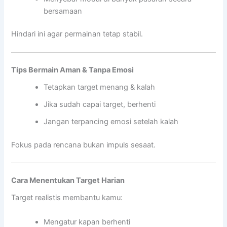
bersamaan
Hindari ini agar permainan tetap stabil.
Tips Bermain Aman & Tanpa Emosi
Tetapkan target menang & kalah
Jika sudah capai target, berhenti
Jangan terpancing emosi setelah kalah
Fokus pada rencana bukan impuls sesaat.
Cara Menentukan Target Harian
Target realistis membantu kamu:
Mengatur kapan berhenti