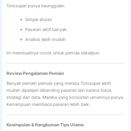
Totosuper punya keunggulan:
Simple aturan
Pasaran aktif banyak
Analisis lebih mudah
Ini membuatnya cocok untuk pemula sekalipun.
Review Pengalaman Pemain
Banyak pemain pemula yang merasa Totosuper lebih
mudah dipelajari dibanding pasaran lain karena fokus
strategi dan data. Mereka yang konsisten umumnya punya
kemampuan membaca pasaran lebih baik.
Kesimpulan & Rangkuman Tips Utama