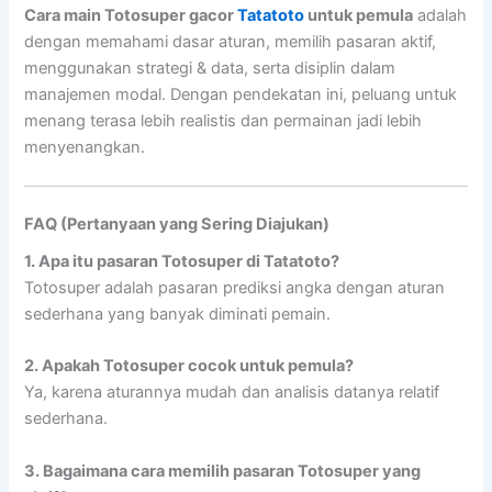
Cara main Totosuper gacor
Tatatoto
untuk pemula
adalah
dengan memahami dasar aturan, memilih pasaran aktif,
menggunakan strategi & data, serta disiplin dalam
manajemen modal. Dengan pendekatan ini, peluang untuk
menang terasa lebih realistis dan permainan jadi lebih
menyenangkan.
FAQ (Pertanyaan yang Sering Diajukan)
1. Apa itu pasaran Totosuper di Tatatoto?
Totosuper adalah pasaran prediksi angka dengan aturan
sederhana yang banyak diminati pemain.
2. Apakah Totosuper cocok untuk pemula?
Ya, karena aturannya mudah dan analisis datanya relatif
sederhana.
3. Bagaimana cara memilih pasaran Totosuper yang