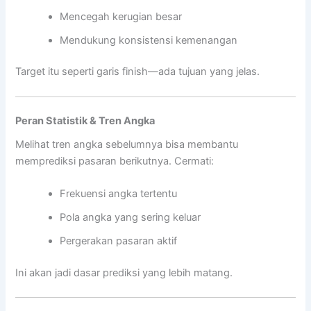
Mencegah kerugian besar
Mendukung konsistensi kemenangan
Target itu seperti garis finish—ada tujuan yang jelas.
Peran Statistik & Tren Angka
Melihat tren angka sebelumnya bisa membantu
memprediksi pasaran berikutnya. Cermati:
Frekuensi angka tertentu
Pola angka yang sering keluar
Pergerakan pasaran aktif
Ini akan jadi dasar prediksi yang lebih matang.