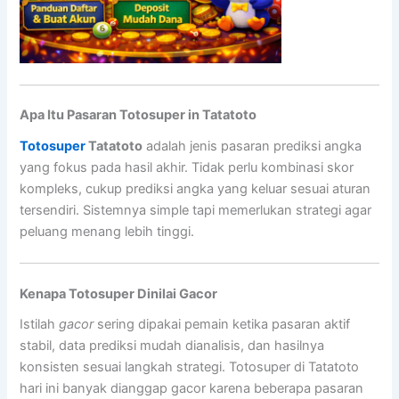
Apa Itu Pasaran Totosuper in Tatatoto
Totosuper
Tatatoto
adalah jenis pasaran prediksi angka
yang fokus pada hasil akhir. Tidak perlu kombinasi skor
kompleks, cukup prediksi angka yang keluar sesuai aturan
tersendiri. Sistemnya simple tapi memerlukan strategi agar
peluang menang lebih tinggi.
Kenapa Totosuper Dinilai Gacor
Istilah
gacor
sering dipakai pemain ketika pasaran aktif
stabil, data prediksi mudah dianalisis, dan hasilnya
konsisten sesuai langkah strategi. Totosuper di Tatatoto
hari ini banyak dianggap gacor karena beberapa pasaran