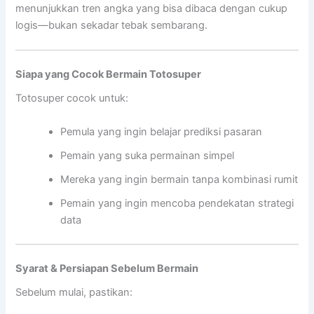
menunjukkan tren angka yang bisa dibaca dengan cukup
logis—bukan sekadar tebak sembarang.
Siapa yang Cocok Bermain Totosuper
Totosuper cocok untuk:
Pemula yang ingin belajar prediksi pasaran
Pemain yang suka permainan simpel
Mereka yang ingin bermain tanpa kombinasi rumit
Pemain yang ingin mencoba pendekatan strategi
data
Syarat & Persiapan Sebelum Bermain
Sebelum mulai, pastikan: