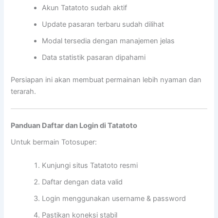
Akun Tatatoto sudah aktif
Update pasaran terbaru sudah dilihat
Modal tersedia dengan manajemen jelas
Data statistik pasaran dipahami
Persiapan ini akan membuat permainan lebih nyaman dan
terarah.
Panduan Daftar dan Login di Tatatoto
Untuk bermain Totosuper:
Kunjungi situs Tatatoto resmi
Daftar dengan data valid
Login menggunakan username & password
Pastikan koneksi stabil