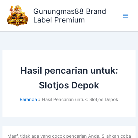
Lewati
Gunungmas88 Brand
ke
konten
Label Premium
Hasil pencarian untuk:
Slotjos Depok
Beranda
Hasil Pencarian untuk: Slotjos Depok
Maaf, tidak ada yang cocok pencarian Anda. Silahkan coba