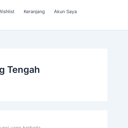
Wishlist
Keranjang
Akun Saya
g Tengah
kunci yang berbeda.