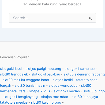
lagi dengan kata kunci yang berbeda.
Cari
untuk:
Pencarian Populer
slot gokil buol
-
slotjos parigi moutong
-
slot gokil sumenep
-
slot80 trenggalek
-
slot gokil bau-bau
-
slot80 sidenreng rappang
-
slot80 maluku tenggara barat
-
slotjos kediri
-
tatatoto aceh
tengah
-
slot80 banjarmasin
-
slotjos wonosobo
-
slot80
halmahera utara
-
slotjos kudus
-
slot gokil medan
-
slot80 bungo
-
slot gokil bengkayang
-
slotjos rote ndao
-
slot80 intan jaya
-
tatatoto simeulue
-
slot80 kulon progo
-